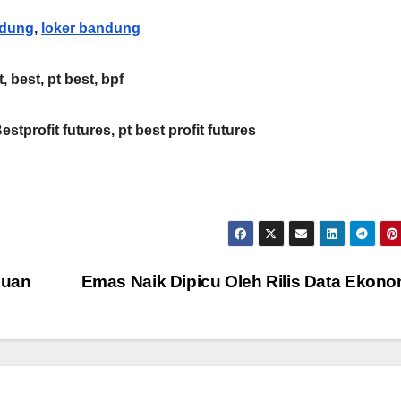
ndung
,
loker bandung
t, best, pt best, bpf
Bestprofit futures, pt best profit futures
guan
Emas Naik Dipicu Oleh Rilis Data Ekon