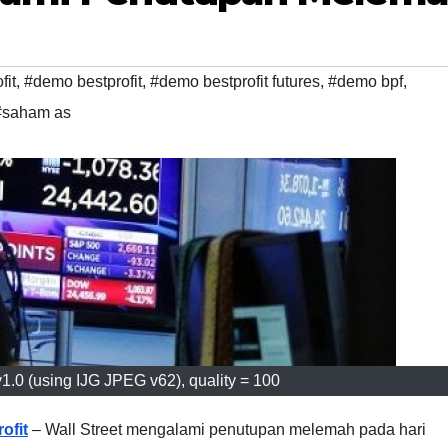
fit
,
#demo bestprofit
,
#demo bestprofit futures
,
#demo bpf
,
#saham as
.0 (using IJG JPEG v62), quality = 100
ofit
– Wall Street mengalami penutupan melemah pada hari