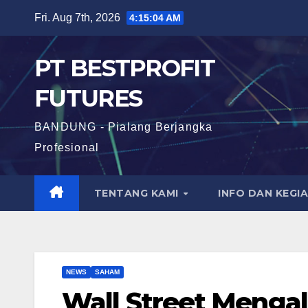
Skip
Fri. Aug 7th, 2026
4:15:05 AM
to
content
PT BESTPROFIT
FUTURES
BANDUNG - Pialang Berjangka
Profesional
TENTANG KAMI
INFO DAN KEGI
NEWS
SAHAM
Wall Street Meng