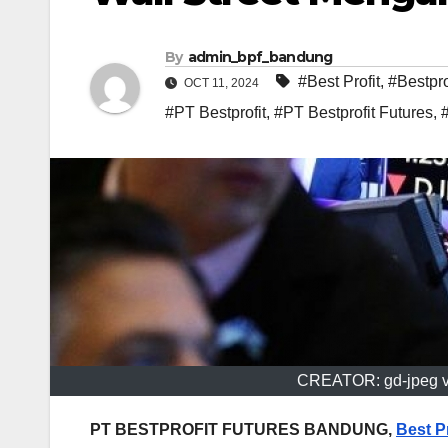
By
admin_bpf_bandung
#Best Profit
,
#Bestpro
OCT 11, 2024
#PT Bestprofit
,
#PT Bestprofit Futures
,
CREATOR: gd-jpeg v1
PT BESTPROFIT FUTURES BANDUNG,
Best Pr