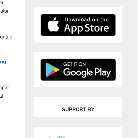
ar
ator
 untuk
ung
apat
al
SUPPORT BY