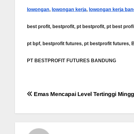
lowongan
,
lowongan kerja
,
lowongan kerja ba
best profit, bestprofit, pt bestprofit, pt best profi
pt bpf, bestprofit futures, pt bestprofit futures, 
PT BESTPROFIT FUTURES BANDUNG
Post
Emas Mencapai Level Tertinggi Ming
navigation