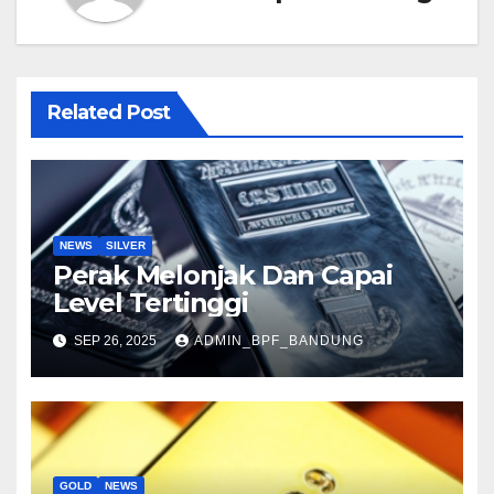
Related Post
NEWS
SILVER
Perak Melonjak Dan Capai
Level Tertinggi
SEP 26, 2025
ADMIN_BPF_BANDUNG
GOLD
NEWS