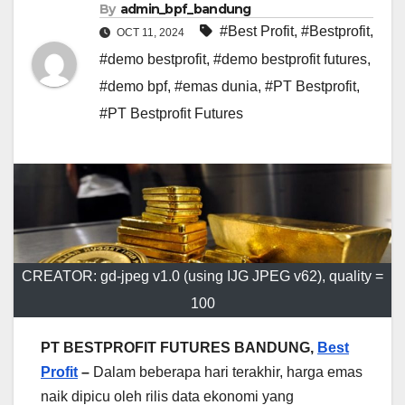
By
admin_bpf_bandung
#Best Profit
,
#Bestprofit
,
OCT 11, 2024
#demo bestprofit
,
#demo bestprofit futures
,
#demo bpf
,
#emas dunia
,
#PT Bestprofit
,
#PT Bestprofit Futures
CREATOR: gd-jpeg v1.0 (using IJG JPEG v62), quality =
100
PT BESTPROFIT FUTURES BANDUNG,
Best
Profit
–
Dalam beberapa hari terakhir, harga emas
naik dipicu oleh rilis data ekonomi yang