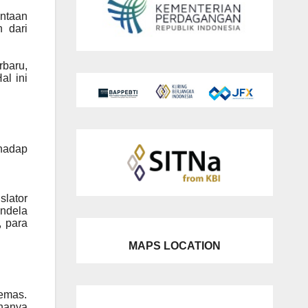
ntaan
 dari
rbaru,
al ini
rhadap
lator
endela
 para
MAPS LOCATION
 emas.
hanya