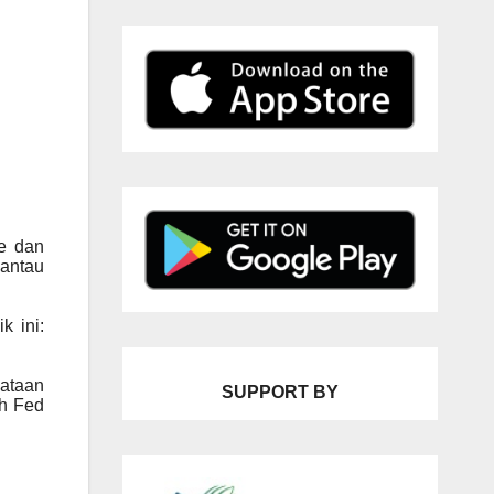
e dan
antau
k ini:
ataan
SUPPORT BY
ah Fed