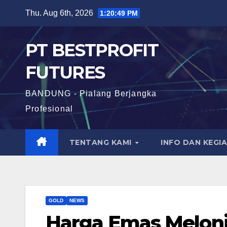
Skip
Thu. Aug 6th, 2026
1:20:50 PM
to
content
PT BESTPROFIT
FUTURES
BANDUNG - Pialang Berjangka
Profesional
TENTANG KAMI
INFO DAN KEGI
GOLD
NEWS
Harga Emas Melon