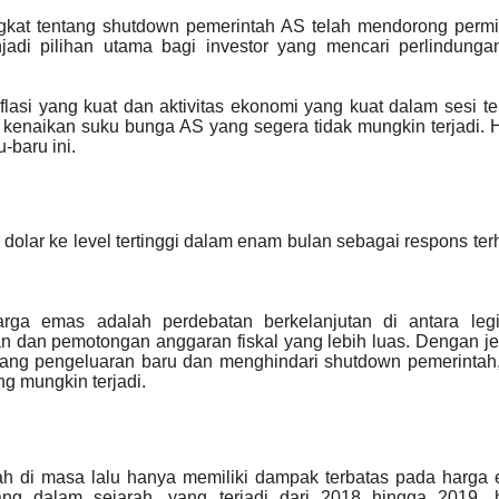
gkat tentang shutdown pemerintah AS telah mendorong permi
di pilihan utama bagi investor yang mencari perlindungan
asi yang kuat dan aktivitas ekonomi yang kuat dalam sesi te
kenaikan suku bunga AS yang segera tidak mungkin terjadi. H
-baru ini.
 dolar ke level tertinggi dalam enam bulan sebagai respons te
arga emas adalah perdebatan berkelanjutan di antara legis
an dan pemotongan anggaran fiskal yang lebih luas. Dengan j
ang pengeluaran baru dan menghindari shutdown pemerintah,
g mungkin terjadi.
ah di masa lalu hanya memiliki dampak terbatas pada harga
ang dalam sejarah, yang terjadi dari 2018 hingga 2019, 