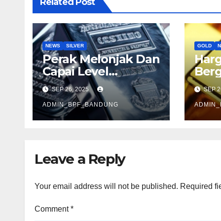
Related Post
NEWS
SILVER
GOLD
Perak Melonjak Dan
Har
Capai Level
Ber
Tertinggi
Tipi
SEP 26, 2025
SEP 2
ADMIN_BPF_BANDUNG
ADMIN
Leave a Reply
Your email address will not be published.
Required fi
Comment
*