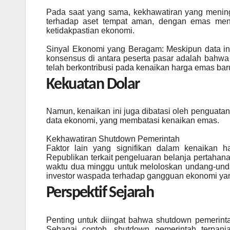
Pada saat yang sama, kekhawatiran yang menin
terhadap aset tempat aman, dengan emas menja
ketidakpastian ekonomi.
Sinyal Ekonomi yang Beragam: Meskipun data infl
konsensus di antara peserta pasar adalah bahwa 
telah berkontribusi pada kenaikan harga emas baru
Kekuatan Dolar
Namun, kenaikan ini juga dibatasi oleh penguatan
data ekonomi, yang membatasi kenaikan emas.
Kekhawatiran Shutdown Pemerintah
Faktor lain yang signifikan dalam kenaikan h
Republikan terkait pengeluaran belanja pertahan
waktu dua minggu untuk meloloskan undang-und
investor waspada terhadap gangguan ekonomi yan
Perspektif Sejarah
Penting untuk diingat bahwa shutdown pemerint
Sebagai contoh, shutdown pemerintah terpanj