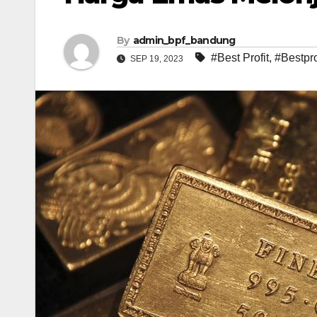
By
admin_bpf_bandung
#Best Profit
,
#Bestpro
SEP 19, 2023