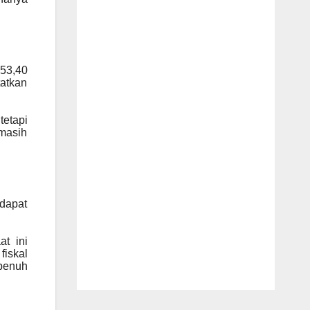
953,40
atkan
tetapi
 masih
 dapat
at ini
iskal
 penuh