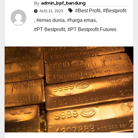
By
admin_bpf_bandung
#Best Profit
,
#Bestprofit
AUG 31, 2023
,
#emas dunia
,
#harga emas
,
#PT Bestprofit
,
#PT Bestprofit Futures