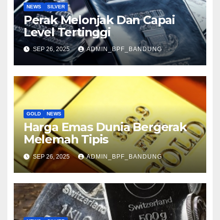
NEWS
SILVER
Perak Melonjak Dan Capai
Level Tertinggi
SEP 26, 2025
ADMIN_BPF_BANDUNG
GOLD
NEWS
Harga Emas Dunia Bergerak
Melemah Tipis
SEP 26, 2025
ADMIN_BPF_BANDUNG