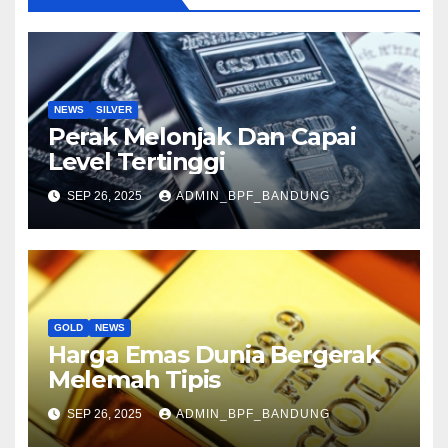
NEWS
SILVER
Perak Melonjak Dan Capai
Level Tertinggi
SEP 26, 2025
ADMIN_BPF_BANDUNG
GOLD
NEWS
Harga Emas Dunia Bergerak
Melemah Tipis
SEP 26, 2025
ADMIN_BPF_BANDUNG