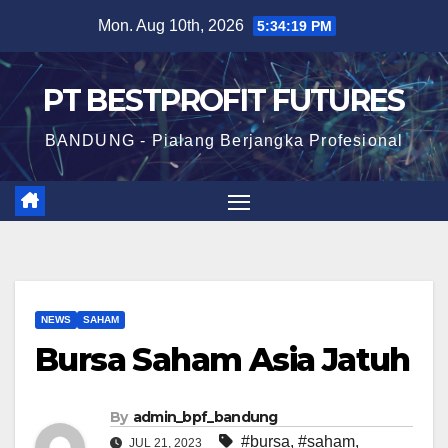
Skip
Mon. Aug 10th, 2026
5:34:20 PM
to
content
PT BESTPROFIT FUTURES
BANDUNG - Pialang Berjangka Profesional
NEWS
SAHAM
Bursa Saham Asia Jatuh
By
admin_bpf_bandung
#bursa
,
#saham
,
JUL 21, 2023