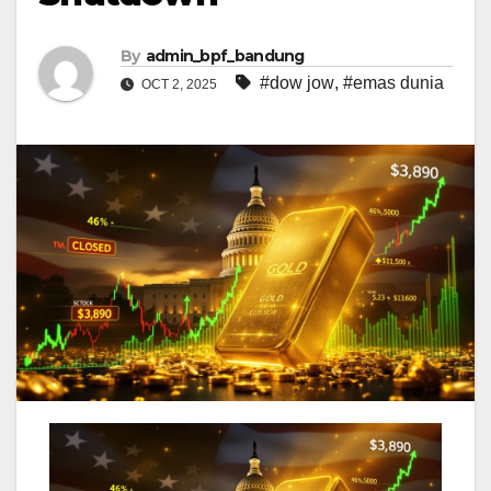
By
admin_bpf_bandung
#dow jow
,
#emas dunia
OCT 2, 2025