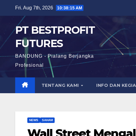
Skip
Fri. Aug 7th, 2026
10:38:16 AM
to
content
PT BESTPROFIT
FUTURES
BANDUNG - Pialang Berjangka
Profesional
TENTANG KAMI
INFO DAN KEGI
NEWS
SAHAM
Wall Street Menga