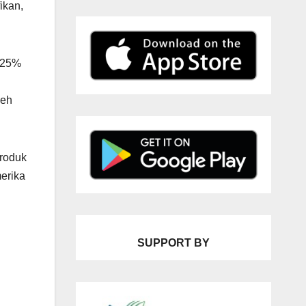
ikan,
r 25%
leh
roduk
erika
SUPPORT BY