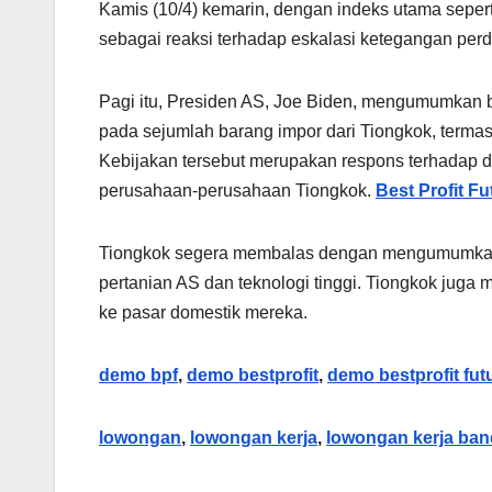
Kamis (10/4) kemarin, dengan indeks utama seper
sebagai reaksi terhadap eskalasi ketegangan per
Pagi itu, Presiden AS, Joe Biden, mengumumkan 
pada sejumlah barang impor dari Tiongkok, termasu
Kebijakan tersebut merupakan respons terhadap d
perusahaan-perusahaan Tiongkok.
Best Profit F
Tiongkok segera membalas dengan mengumumkan l
pertanian AS dan teknologi tinggi. Tiongkok ju
ke pasar domestik mereka.
demo bpf
,
demo bestprofit
,
demo bestprofit fut
lowongan
,
lowongan kerja
,
lowongan kerja ba