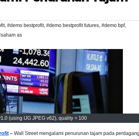
fit
,
#demo bestprofit
,
#demo bestprofit futures
,
#demo bpf
,
#saham as
.0 (using IJG JPEG v62), quality = 100
ofit
–
Wall Street mengalami penurunan tajam pada perdagan