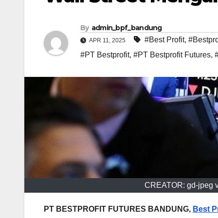
By
admin_bpf_bandung
#Best Profit
,
#Bestpro
APR 11, 2025
#PT Bestprofit
,
#PT Bestprofit Futures
,
CREATOR: gd-jpeg v1
PT BESTPROFIT FUTURES BANDUNG,
Best Pr