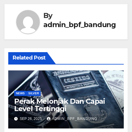
By
admin_bpf_bandung
Related Post
NEWS
SILVER
Perak Melonjak Dan Capai
Level Tertinggi
SEP 26, 2025
ADMIN_BPF_BANDUNG