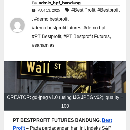
By
admin_bpf_bandung
#Best Profit
,
#Bestprofit
MAR 13, 2025
,
#demo bestprofit
,
#demo bestprofit futures
,
#demo bpf
,
#PT Bestprofit
,
#PT Bestprofit Futures
,
#saham as
CREATOR: gd-jpeg v1.0 (using IJG JPEG v62), quality =
100
PT BESTPROFIT FUTURES BANDUNG,
Best
Profit
–
Pada perdagangan hari ini, indeks S&P