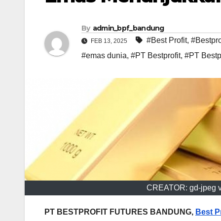
By
admin_bpf_bandung
#Best Profit
,
#Bestpro
FEB 13, 2025
#emas dunia
,
#PT Bestprofit
,
#PT Bestpr
CREATOR: gd-jpeg v1
PT BESTPROFIT FUTURES BANDUNG,
Best Pr