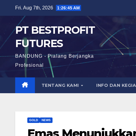
Skip
Fri. Aug 7th, 2026
1:26:46 AM
to
content
PT BESTPROFIT
FUTURES
BANDUNG - Pialang Berjangka
Profesional
TENTANG KAMI
INFO DAN KEGI
GOLD
NEWS
Emas Menunjukkan