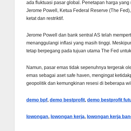
ada fluktuasi pasar global. Penetapan harga yang r
Jerome Powell, Ketua Federal Reserve (The Fed)
ketat dan restriktif.
Jerome Powell dan bank sentral AS telah mempert
menanggulangi inflasi yang masih tinggi. Meskip
tetap berpegang pada tujuan utama The Fed untuk
Namun, pasar emas tidak sepenuhnya tergerak ole
emas sebagai aset safe haven, mengingat ketidakp
geopolitik dan kemungkinan resesi di beberapa wi
demo bpf
,
demo bestprofit
,
demo bestprofit fut
lowongan
,
lowongan kerja
,
lowongan kerja ba