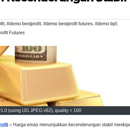
fit
,
#demo bestprofit
,
#demo bestprofit futures
,
#demo bpf
,
ofit Futures
.0 (using IJG JPEG v62), quality = 100
ofit
–
Harga emas menunjukkan kecenderungan stabil meskip