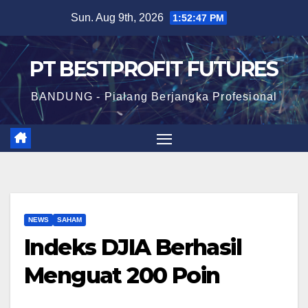
Skip
Sun. Aug 9th, 2026
1:52:48 PM
to
content
PT BESTPROFIT FUTURES
BANDUNG - Pialang Berjangka Profesional
NEWS
SAHAM
Indeks DJIA Berhasil
Menguat 200 Poin