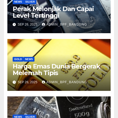
NEWS
SILVER
Perak Melonjak Dan Capai
Level Tertinggi
SEP 26, 2025
ADMIN_BPF_BANDUNG
GOLD
NEWS
Harga Emas Dunia Bergerak
Melemah Tipis
SEP 26, 2025
ADMIN_BPF_BANDUNG
NEWS
SILVER