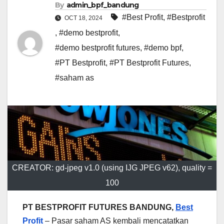
By
admin_bpf_bandung
#Best Profit
,
#Bestprofit
OCT 18, 2024
,
#demo bestprofit
,
#demo bestprofit futures
,
#demo bpf
,
#PT Bestprofit
,
#PT Bestprofit Futures
,
#saham as
CREATOR: gd-jpeg v1.0 (using IJG JPEG v62), quality =
100
PT BESTPROFIT FUTURES BANDUNG,
Best
Profit
– Pasar saham AS kembali mencatatkan