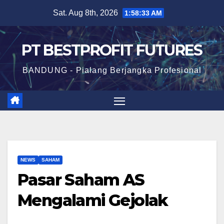
Skip
Sat. Aug 8th, 2026
1:58:33 AM
to
content
PT BESTPROFIT FUTURES
BANDUNG - Pialang Berjangka Profesional
NEWS
SAHAM
Pasar Saham AS
Mengalami Gejolak