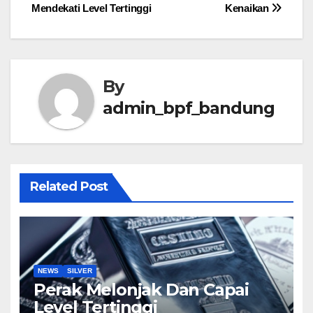
Mendekati Level Tertinggi
Kenaikan
navigation
By
admin_bpf_bandung
Related Post
NEWS
SILVER
Perak Melonjak Dan Capai
Level Tertinggi