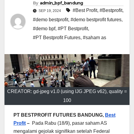
By
admin_bpf_bandung
#Best Profit
,
#Bestprofit
,
SEP 19, 2024
#demo bestprofit
,
#demo bestprofit futures
,
#demo bpf
,
#PT Bestprofit
,
#PT Bestprofit Futures
,
#saham as
CREATOR: gd-jpeg v1.0 (using IJG JPEG v62), quality =
100
PT BESTPROFIT FUTURES BANDUNG,
Best
Profit
–
Pada Rabu (18/9), pasar saham AS
mengalami gejolak signifikan setelah Federal