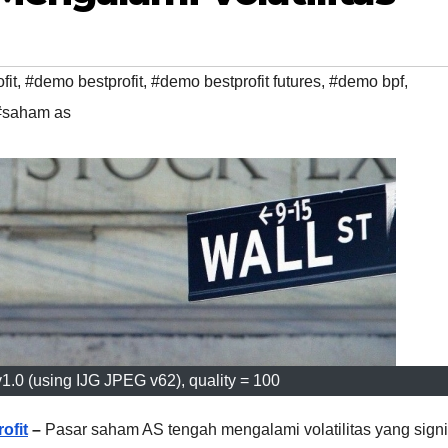
fit
,
#demo bestprofit
,
#demo bestprofit futures
,
#demo bpf
,
#saham as
.0 (using IJG JPEG v62), quality = 100
ofit
–
Pasar saham AS tengah mengalami volatilitas yang signi