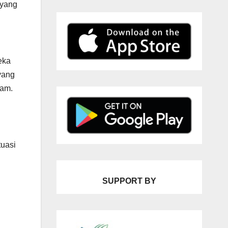
 yang
eka
yang
ham.
tuasi
SUPPORT BY