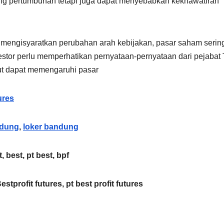
g pertumbuhan tetapi juga dapat menyebabkan kekhawatiran
engisyaratkan perubahan arah kebijakan, pasar saham sering
vestor perlu memperhatikan pernyataan-pernyataan dari pejabat
t dapat memengaruhi pasar
ures
ndung
,
loker bandung
t, best, pt best, bpf
Bestprofit futures, pt best profit futures