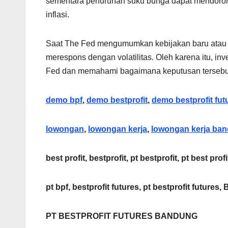
sementara penurunan suku bunga dapat mendoron
inflasi.
Saat The Fed mengumumkan kebijakan baru atau m
merespons dengan volatilitas. Oleh karena itu, in
Fed dan memahami bagaimana keputusan tersebu
demo bpf
,
demo bestprofit
,
demo bestprofit fut
lowongan
,
lowongan kerja
,
lowongan kerja ba
best profit, bestprofit, pt bestprofit, pt best profi
pt bpf, bestprofit futures, pt bestprofit futures, 
PT BESTPROFIT FUTURES BANDUNG