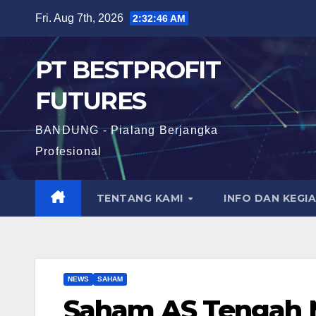
Skip
Fri. Aug 7th, 2026
2:32:47 AM
to
content
PT BESTPROFIT
FUTURES
BANDUNG - Pialang Berjangka
Profesional
TENTANG KAMI
INFO DAN KEGI
NEWS
SAHAM
Saham AS Tengah M