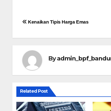
Post
Kenaikan Tipis Harga Emas
navigation
By
admin_bpf_bandu
Related Post