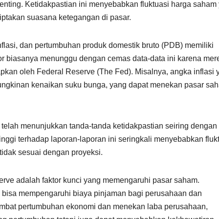
penting. Ketidakpastian ini menyebabkan fluktuasi harga saham
iptakan suasana ketegangan di pasar.
nflasi, dan pertumbuhan produk domestik bruto (PDB) memiliki
or biasanya menunggu dengan cemas data-data ini karena mer
kan oleh Federal Reserve (The Fed). Misalnya, angka inflasi 
emungkinan kenaikan suku bunga, yang dapat menekan pasar sa
telah menunjukkan tanda-tanda ketidakpastian seiring dengan
tinggi terhadap laporan-laporan ini seringkali menyebabkan fluk
tidak sesuai dengan proyeksi.
erve adalah faktor kunci yang memengaruhi pasar saham.
d bisa mempengaruhi biaya pinjaman bagi perusahaan dan
mbat pertumbuhan ekonomi dan menekan laba perusahaan,