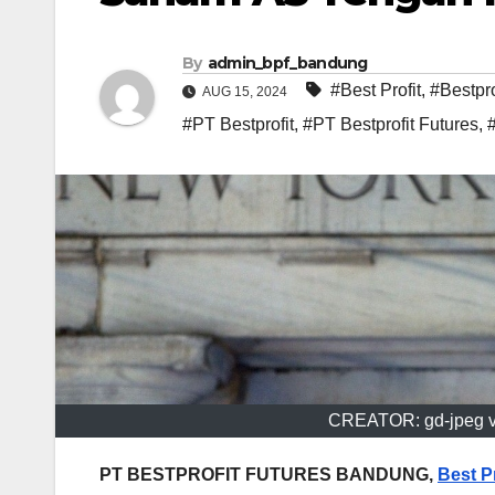
By
admin_bpf_bandung
#Best Profit
,
#Bestpro
AUG 15, 2024
#PT Bestprofit
,
#PT Bestprofit Futures
,
CREATOR: gd-jpeg v1
PT BESTPROFIT FUTURES BANDUNG,
Best Pr