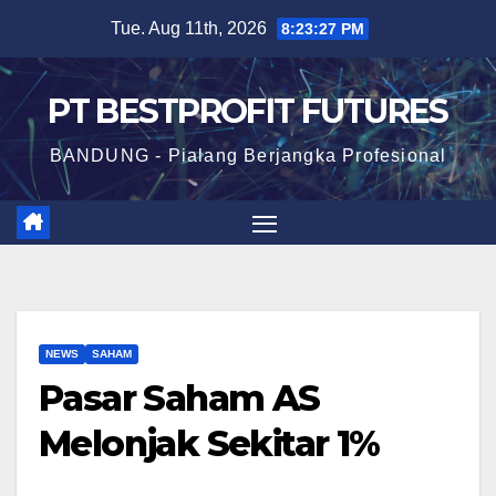
Skip
Tue. Aug 11th, 2026
8:23:28 PM
to
content
PT BESTPROFIT FUTURES
BANDUNG - Pialang Berjangka Profesional
NEWS
SAHAM
Pasar Saham AS
Melonjak Sekitar 1%