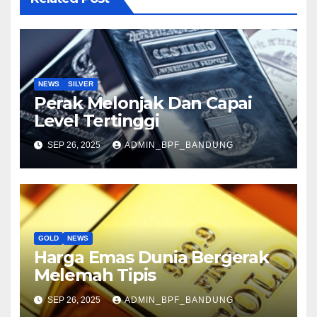
NEWS
SILVER
Perak Melonjak Dan Capai
Level Tertinggi
SEP 26, 2025
ADMIN_BPF_BANDUNG
GOLD
NEWS
Harga Emas Dunia Bergerak
Melemah Tipis
SEP 26, 2025
ADMIN_BPF_BANDUNG