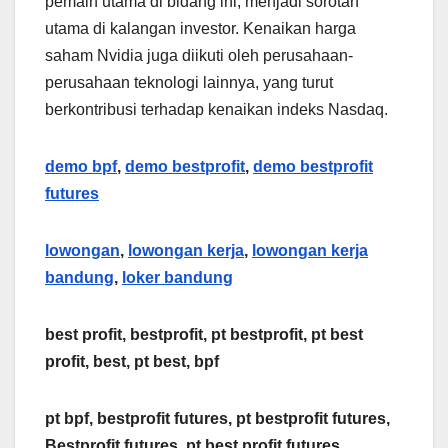
pemain utama di bidang ini, menjadi sorotan
utama di kalangan investor. Kenaikan harga
saham Nvidia juga diikuti oleh perusahaan-
perusahaan teknologi lainnya, yang turut
berkontribusi terhadap kenaikan indeks Nasdaq.
demo bpf
,
demo bestprofit
,
demo bestprofit
futures
lowongan
,
lowongan kerja
,
lowongan kerja
bandung
,
loker bandung
best profit, bestprofit, pt bestprofit, pt best
profit, best, pt best, bpf
pt bpf, bestprofit futures, pt bestprofit futures,
Bestprofit futures, pt best profit futures