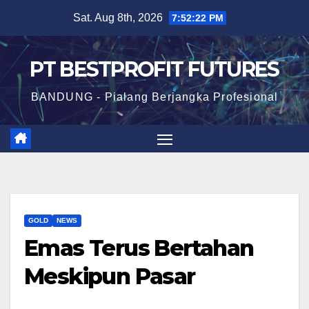
Skip
Sat. Aug 8th, 2026
7:52:22 PM
to
content
PT BESTPROFIT FUTURES
BANDUNG - Pialang Berjangka Profesional
GOLD
NEWS
Emas Terus Bertahan
Meskipun Pasar