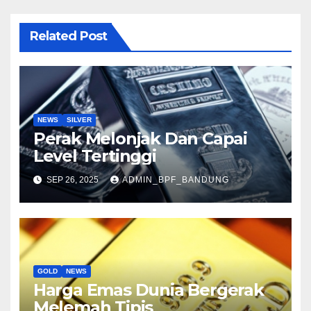
Related Post
NEWS
SILVER
Perak Melonjak Dan Capai
Level Tertinggi
SEP 26, 2025
ADMIN_BPF_BANDUNG
GOLD
NEWS
Harga Emas Dunia Bergerak
Melemah Tipis