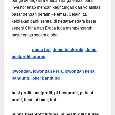
bunga seringkali menekan harga emas, para
investor tetap mencari keuntungan dari volatilitas
pasar dengan beralih ke emas. Selain itu,
kebijakan bank sentral di negara-negara besar
seperti China dan Eropa juga mempengaruhi
pasar emas secara global.
demo bpf
,
demo bestprofit
,
demo
bestprofit futures
lowongan
,
lowongan kerja
,
lowongan kerja
bandung
,
loker bandung
best profit, bestprofit, pt bestprofit, pt best
profit, best, pt best, bpf
pt bpf, bestprofit futures, pt bestprofit futures,