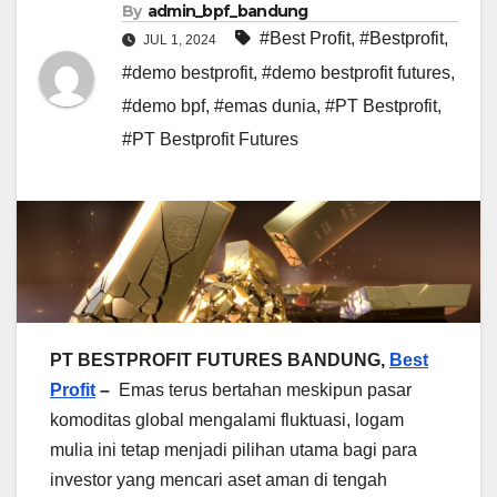
By
admin_bpf_bandung
#Best Profit
,
#Bestprofit
,
JUL 1, 2024
#demo bestprofit
,
#demo bestprofit futures
,
#demo bpf
,
#emas dunia
,
#PT Bestprofit
,
#PT Bestprofit Futures
PT BESTPROFIT FUTURES BANDUNG,
Best
Profit
–
Emas terus bertahan meskipun pasar
komoditas global mengalami fluktuasi, logam
mulia ini tetap menjadi pilihan utama bagi para
investor yang mencari aset aman di tengah