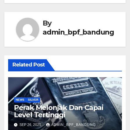
By
admin_bpf_bandung
Related Post
NEWS
SILVER
Perak Melonjak Dan Capai
Level Tertinggi
SEP 26, 2025
ADMIN_BPF_BANDUNG