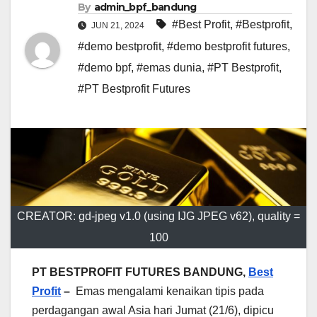
By
admin_bpf_bandung
#Best Profit
,
#Bestprofit
,
JUN 21, 2024
#demo bestprofit
,
#demo bestprofit futures
,
#demo bpf
,
#emas dunia
,
#PT Bestprofit
,
#PT Bestprofit Futures
CREATOR: gd-jpeg v1.0 (using IJG JPEG v62), quality =
100
PT BESTPROFIT FUTURES BANDUNG,
Best
Profit
–
Emas mengalami kenaikan tipis pada
perdagangan awal Asia hari Jumat (21/6), dipicu