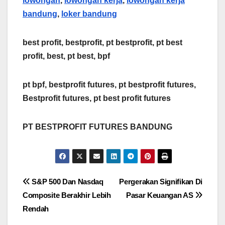
lowongan
,
lowongan kerja
,
lowongan kerja
bandung
,
loker bandung
best profit, bestprofit, pt bestprofit, pt best
profit, best, pt best, bpf
pt bpf, bestprofit futures, pt bestprofit futures,
Bestprofit futures, pt best profit futures
PT BESTPROFIT FUTURES BANDUNG
Post
S&P 500 Dan Nasdaq
Pergerakan Signifikan Di
Composite Berakhir Lebih
Pasar Keuangan AS
navigation
Rendah