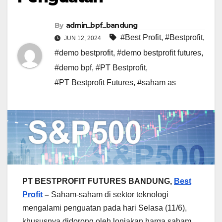
By
admin_bpf_bandung
#Best Profit
,
#Bestprofit
,
JUN 12, 2024
#demo bestprofit
,
#demo bestprofit futures
,
#demo bpf
,
#PT Bestprofit
,
#PT Bestprofit Futures
,
#saham as
PT BESTPROFIT FUTURES BANDUNG,
Best
Profit
–
Saham-saham di sektor teknologi
mengalami penguatan pada hari Selasa (11/6),
khususnya didorong oleh lonjakan harga saham