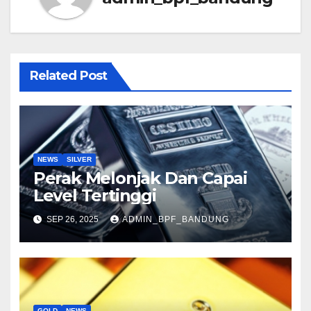
Related Post
NEWS
SILVER
Perak Melonjak Dan Capai
Level Tertinggi
SEP 26, 2025
ADMIN_BPF_BANDUNG
GOLD
NEWS