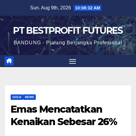
Skip
Sun. Aug 9th, 2026
10:08:33 AM
to
content
PT BESTPROFIT FUTURES
BANDUNG - Pialang Berjangka Profesional
GOLD
NEWS
Emas Mencatatkan
Kenaikan Sebesar 26%