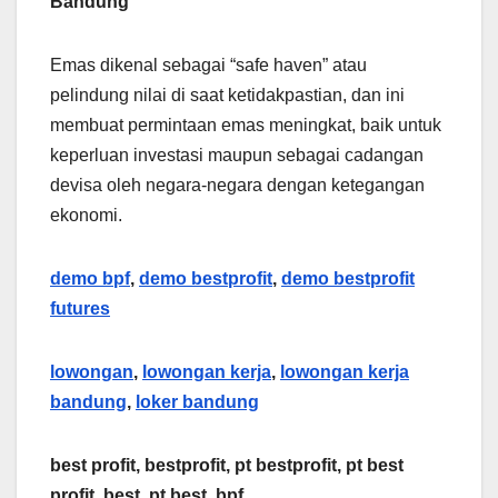
Bandung
Emas dikenal sebagai “safe haven” atau
pelindung nilai di saat ketidakpastian, dan ini
membuat permintaan emas meningkat, baik untuk
keperluan investasi maupun sebagai cadangan
devisa oleh negara-negara dengan ketegangan
ekonomi.
demo bpf
,
demo bestprofit
,
demo bestprofit
futures
lowongan
,
lowongan kerja
,
lowongan kerja
bandung
,
loker bandung
best profit, bestprofit, pt bestprofit, pt best
profit, best, pt best, bpf