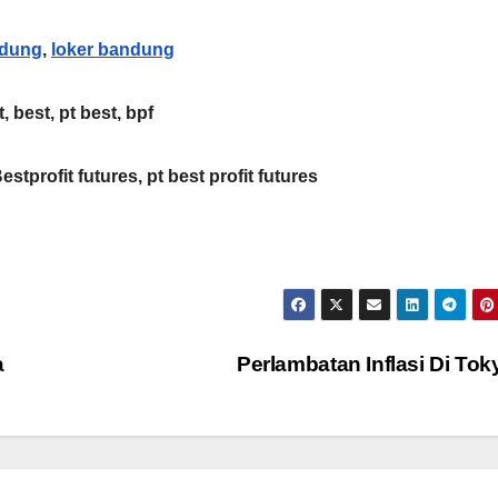
ndung
,
loker bandung
t, best, pt best, bpf
Bestprofit futures, pt best profit futures
a
Perlambatan Inflasi Di To