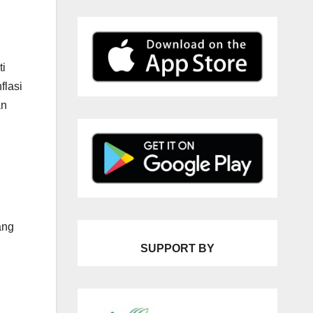
ti
flasi
an
ang
SUPPORT BY