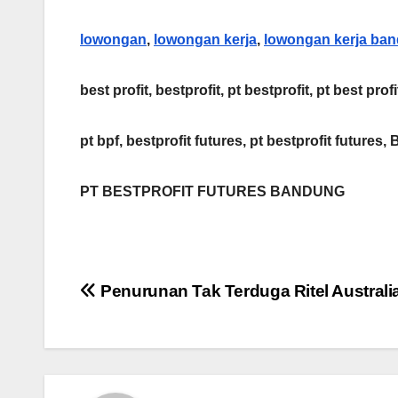
lowongan
,
lowongan kerja
,
lowongan kerja ba
best profit, bestprofit, pt bestprofit, pt best profi
pt bpf, bestprofit futures, pt bestprofit futures, 
PT BESTPROFIT FUTURES BANDUNG
Post
Penurunan Tak Terduga Ritel Australi
navigation