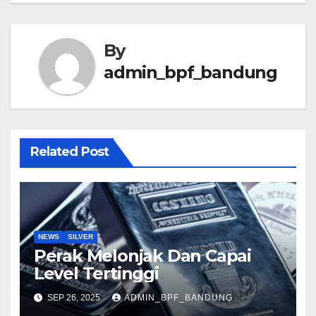
By
admin_bpf_bandung
Related Post
NEWS
SILVER
Perak Melonjak Dan Capai
Level Tertinggi
SEP 26, 2025
ADMIN_BPF_BANDUNG