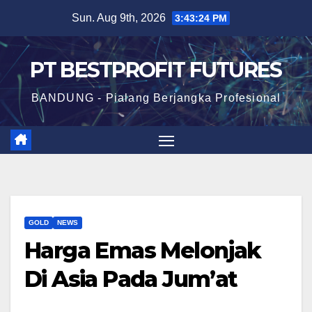
Skip
Sun. Aug 9th, 2026
3:43:25 PM
to
content
PT BESTPROFIT FUTURES
BANDUNG - Pialang Berjangka Profesional
GOLD
NEWS
Harga Emas Melonjak
Di Asia Pada Jum’at