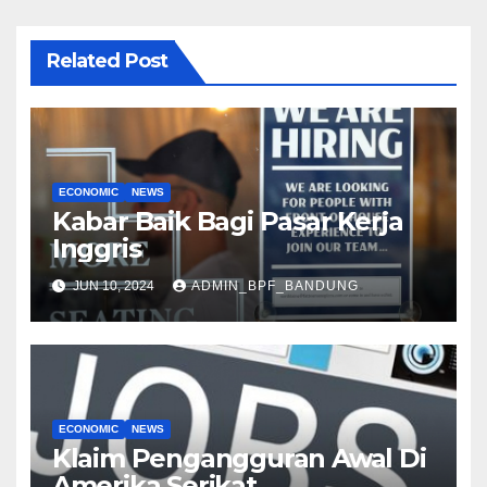
Related Post
ECONOMIC
NEWS
Kabar Baik Bagi Pasar Kerja
Inggris
JUN 10, 2024
ADMIN_BPF_BANDUNG
ECONOMIC
NEWS
Klaim Pengangguran Awal Di
Amerika Serikat