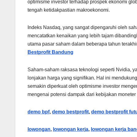
optimisme investor terhadap prospek ekonomi glo
tengah ketidakpastian makroekonomi.
Indeks Nasdaq, yang sangat dipengaruhi oleh saha
mencatatkan kenaikan yang lebih tajam dibanding
utama pasar saham dalam beberapa tahun terakhir
Bestprofit Bandung
Saham-saham raksasa teknologi seperti Nvidia, 
lonjakan harga yang signifikan. Hal ini mendukung
semakin diperkuat oleh optimisme investor menge
mengenai potensi dampak dari kebijakan moneter 
demo bpf
,
demo bestprofit
,
demo bestprofit fut
lowongan
,
lowongan kerja
,
lowongan kerja ba