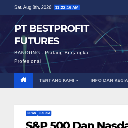
Skip
Sat. Aug 8th, 2026
11:22:16 AM
to
content
PT BESTPROFIT
FUTURES
BANDUNG - Pialang Berjangka
Profesional
TENTANG KAMI
INFO DAN KEGI
NEWS
SAHAM
S&P 500 Dan Nasda