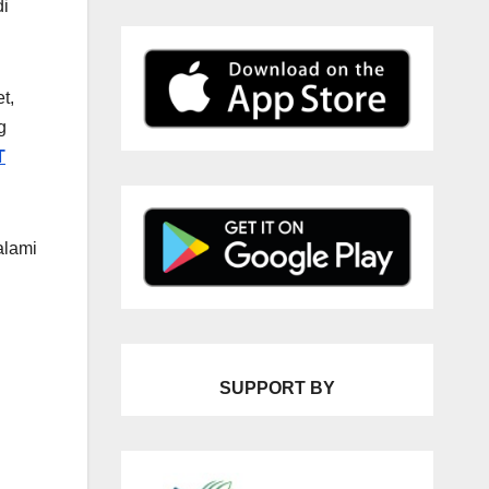
di
t,
g
T
alami
SUPPORT BY