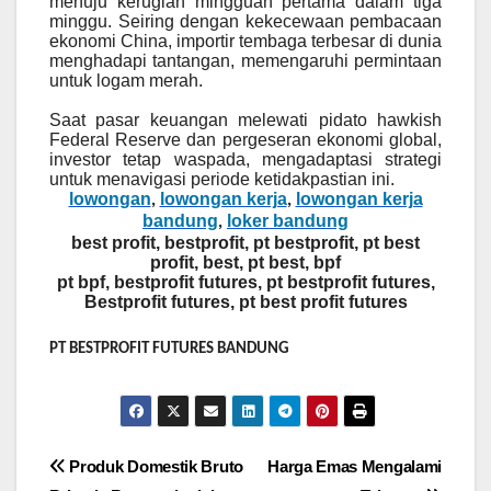
menuju kerugian mingguan pertama dalam tiga
minggu. Seiring dengan kekecewaan pembacaan
ekonomi China, importir tembaga terbesar di dunia
menghadapi tantangan, memengaruhi permintaan
untuk logam merah.
Saat pasar keuangan melewati pidato hawkish
Federal Reserve dan pergeseran ekonomi global,
investor tetap waspada, mengadaptasi strategi
untuk menavigasi periode ketidakpastian ini.
lowongan
lowongan kerja
lowongan kerja
,
,
bandung
loker bandung
,
best profit, bestprofit, pt bestprofit, pt best
profit, best, pt best, bpf
pt bpf, bestprofit futures, pt bestprofit futures,
Bestprofit futures, pt best profit futures
PT BESTPROFIT FUTURES BANDUNG
Post
Produk Domestik Bruto
Harga Emas Mengalami