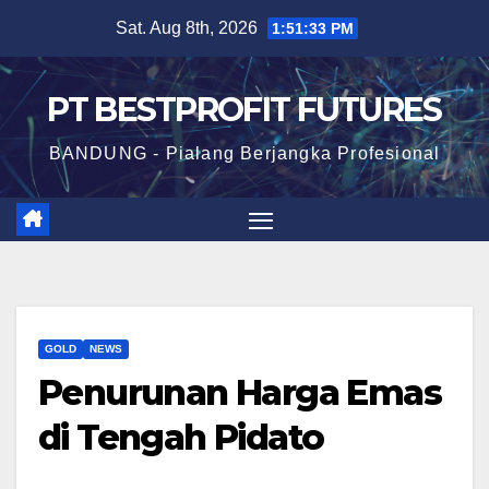
Skip
Sat. Aug 8th, 2026
1:51:34 PM
to
content
PT BESTPROFIT FUTURES
BANDUNG - Pialang Berjangka Profesional
GOLD
NEWS
Penurunan Harga Emas
di Tengah Pidato