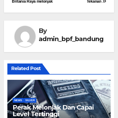
Britania Raya melonjak
Tekanan
navigation
By
admin_bpf_bandung
Related Post
NEWS
SILVER
Perak Melonjak Dan Capai
Level Tertinggi