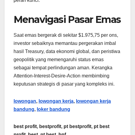
peran kunci.
Menavigasi Pasar Emas
Saat emas bergerak di sekitar $1.975,75 per ons,
investor sebaiknya memantau pergerakan imbal
hasil Treasury, data ekonomi global, dan peristiwa
geopolitik yang memengaruhi status emas
sebagai tempat perlindungan aman. Kerangka
Attention-Interest-Desire-Action membimbing
keputusan strategis di pasar yang kompleks ini.
lowongan
,
lowongan kerja
,
lowongan kerja
bandung
,
loker bandung
best profit, bestprofit, pt bestprofit, pt best
profit, best, pt best, bpf