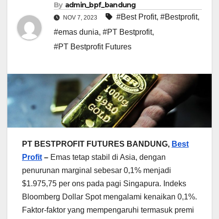
By
admin_bpf_bandung
#Best Profit
,
#Bestprofit
,
NOV 7, 2023
#emas dunia
,
#PT Bestprofit
,
#PT Bestprofit Futures
PT BESTPROFIT FUTURES BANDUNG,
Best
Profit
–
Emas tetap stabil di Asia, dengan
penurunan marginal sebesar 0,1% menjadi
$1.975,75 per ons pada pagi Singapura. Indeks
Bloomberg Dollar Spot mengalami kenaikan 0,1%.
Faktor-faktor yang mempengaruhi termasuk premi