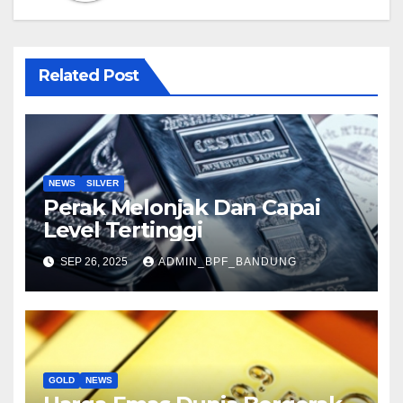
Related Post
NEWS
SILVER
Perak Melonjak Dan Capai
Level Tertinggi
SEP 26, 2025
ADMIN_BPF_BANDUNG
GOLD
NEWS