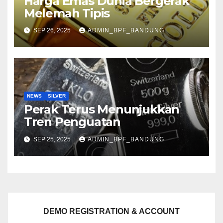
Harga Emas Dunia Bergerak
Melemah Tipis
SEP 26, 2025
ADMIN_BPF_BANDUNG
NEWS
SILVER
Perak Terus Menunjukkan
Tren Penguatan
SEP 25, 2025
ADMIN_BPF_BANDUNG
DEMO REGISTRATION & ACCOUNT