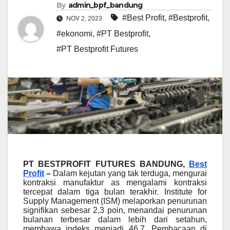
By
admin_bpf_bandung
#Best Profit
,
#Bestprofit
,
NOV 2, 2023
#ekonomi
,
#PT Bestprofit
,
#PT Bestprofit Futures
PT BESTPROFIT FUTURES BANDUNG,
Best
Profit
–
Dalam kejutan yang tak terduga, mengurai
kontraksi manufaktur as mengalami kontraksi
tercepat dalam tiga bulan terakhir. Institute for
Supply Management (ISM) melaporkan penurunan
signifikan sebesar 2,3 poin, menandai penurunan
bulanan terbesar dalam lebih dari setahun,
membawa indeks menjadi 46,7. Pembacaan di