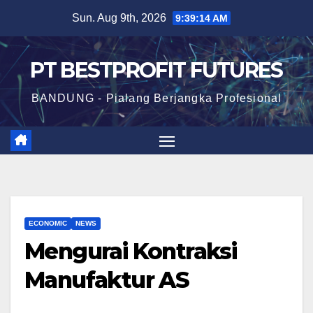
Skip
Sun. Aug 9th, 2026
9:39:15 AM
to
content
PT BESTPROFIT FUTURES
BANDUNG - Pialang Berjangka Profesional
ECONOMIC
NEWS
Mengurai Kontraksi
Manufaktur AS