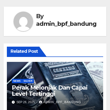
By
admin_bpf_bandung
Related Post
NEWS
SILVER
Perak Melonjak Dan Capai
Level Tertinggi
SEP 26, 2025
ADMIN_BPF_BANDUNG