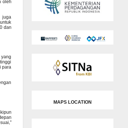
n oleh
 juga
untuk
00 dan
 yang
tinggi
i para
engan
MAPS LOCATION
skipun
depan
suai,”