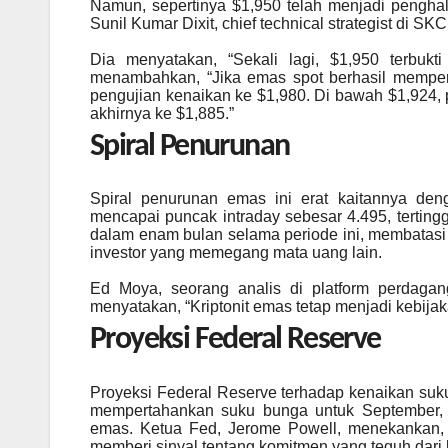
Namun, sepertinya $1,950 telah menjadi pengha
Sunil Kumar Dixit, chief technical strategist di SK
Dia menyatakan, “Sekali lagi, $1,950 terbukt
menambahkan, “Jika emas spot berhasil mempert
pengujian kenaikan ke $1,980. Di bawah $1,924,
akhirnya ke $1,885.”
Spiral Penurunan
Spiral penurunan emas ini erat kaitannya den
mencapai puncak intraday sebesar 4.495, tertinggi
dalam enam bulan selama periode ini, membatasi
investor yang memegang mata uang lain.
Ed Moya, seorang analis di platform perdaga
menyatakan, “Kriptonit emas tetap menjadi kebijak
Proyeksi Federal Reserve
Proyeksi Federal Reserve terhadap kenaikan suk
mempertahankan suku bunga untuk September, t
emas. Ketua Fed, Jerome Powell, menekankan, “
memberi sinyal tentang komitmen yang teguh dari b