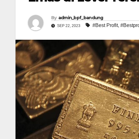
By
admin_bpf_bandung
#Best Profit
,
#Bestpro
SEP 22, 2023