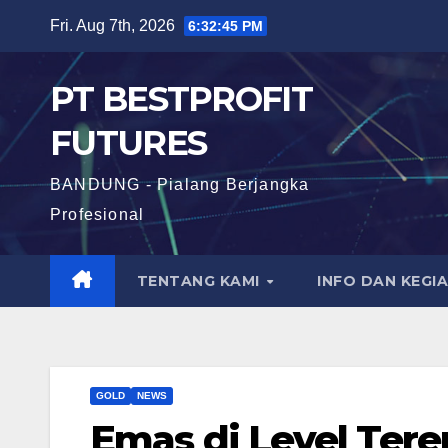
Skip
Fri. Aug 7th, 2026
6:32:46 PM
to
content
PT BESTPROFIT
FUTURES
BANDUNG - Pialang Berjangka
Profesional
TENTANG KAMI
INFO DAN KEGI
GOLD
NEWS
Emas di Level Ter