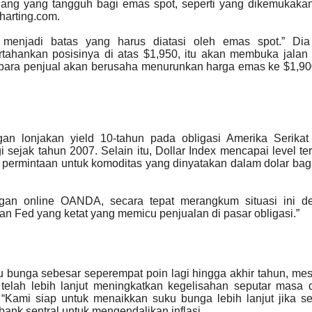
lang yang tangguh bagi emas spot, seperti yang dikemukaka
Charting.com.
i menjadi batas yang harus diatasi oleh emas spot.” Dia
ahankan posisinya di atas $1,950, itu akan membuka jalan 
 para penjual akan berusaha menurunkan harga emas ke $1,9
gan lonjakan yield 10-tahun pada obligasi Amerika Serikat
 sejak tahun 2007. Selain itu, Dollar Index mencapai level ter
 permintaan untuk komoditas yang dinyatakan dalam dolar bag
ngan online OANDA, secara tepat merangkum situasi ini d
an Fed yang ketat yang memicu penjualan di pasar obligasi.”
u bunga sebesar seperempat poin lagi hingga akhir tahun, me
elah lebih lanjut meningkatkan kegelisahan seputar masa 
Kami siap untuk menaikkan suku bunga lebih lanjut jika se
ank sentral untuk mengendalikan inflasi.