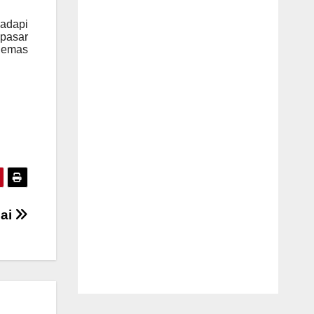
adapi
 pasar
, emas
dai