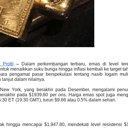
 Profit
–
Dalam perkembangan terbaru, emas di level ter
tuk menaikkan suku bunga hingga inflasi kembali ke target t
a pengamat pasar berspekulasi tentang nasib logam mulia
anjut dalam nilainya.
x New York, yang berakhir pada Desember, mengalami penu
 berakhir pada $1939.60 per ons. Harga emas spot juga men
:30 ET (19:30 GMT), turun $9.66 atau 0.5% dalam sehari.
k hingga mencapai $1,947.80, mendekati level resistensi $