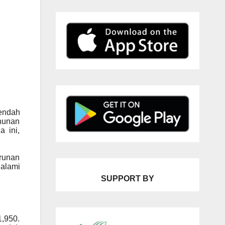
endah
ahunan
 ini,
runan
galami
SUPPORT BY
1,950.