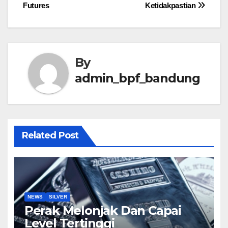
Futures
Ketidakpastian
navigation
By
admin_bpf_bandung
Related Post
NEWS
SILVER
Perak Melonjak Dan Capai
Level Tertinggi