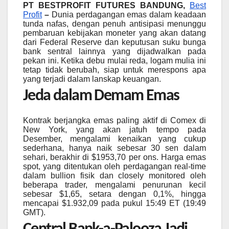
PT BESTPROFIT FUTURES BANDUNG,
Best
Profit
–
Dunia perdagangan emas dalam keadaan
tunda nafas, dengan penuh antisipasi menunggu
pembaruan kebijakan moneter yang akan datang
dari Federal Reserve dan keputusan suku bunga
bank sentral lainnya yang dijadwalkan pada
pekan ini. Ketika debu mulai reda, logam mulia ini
tetap tidak berubah, siap untuk merespons apa
yang terjadi dalam lanskap keuangan.
Jeda dalam Demam Emas
Kontrak berjangka emas paling aktif di Comex di
New York, yang akan jatuh tempo pada
Desember, mengalami kenaikan yang cukup
sederhana, hanya naik sebesar 30 sen dalam
sehari, berakhir di $1953,70 per ons. Harga emas
spot, yang ditentukan oleh perdagangan real-time
dalam bullion fisik dan closely monitored oleh
beberapa trader, mengalami penurunan kecil
sebesar $1,65, setara dengan 0,1%, hingga
mencapai $1.932,09 pada pukul 15:49 ET (19:49
GMT).