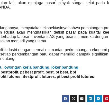
ulan lalu akan menjaga pasar minyak sangat ketat pada ku
OANDA.
ndangannya, menyatakan ekspektasinya bahwa pemotongan pro
 Rusia akan menghasilkan defisit pasar pada kuartal kee
terhadap laporan inventaris AS yang bearish, mereka dengan
sokan menjadi yang utama.
 ahli industri dengan cermat memantau perkembangan ekonomi 
setiap perkembangan baru dapat memiliki dampak signifikan
endatang.
a
lowongan kerja bandung
loker bandung
,
,
 bestprofit, pt best profit, best, pt best, bpf
ofit futures, Bestprofit futures, pt best profit futures