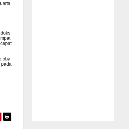
artal
duksi
mpat.
 cepat
global
 pada