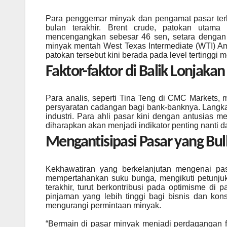
Para penggemar minyak dan pengamat pasar terke
bulan terakhir. Brent crude, patokan utama
mencengangkan sebesar 46 sen, setara dengan 
minyak mentah West Texas Intermediate (WTI) A
patokan tersebut kini berada pada level tertinggi
Faktor-faktor di Balik Lonjakan 
Para analis, seperti Tina Teng di CMC Markets,
persyaratan cadangan bagi bank-banknya. Langka
industri. Para ahli pasar kini dengan antusias me
diharapkan akan menjadi indikator penting nanti da
Mengantisipasi Pasar yang Bul
Kekhawatiran yang berkelanjutan mengenai pa
mempertahankan suku bunga, mengikuti petunju
terakhir, turut berkontribusi pada optimisme di 
pinjaman yang lebih tinggi bagi bisnis dan k
mengurangi permintaan minyak.
“Bermain di pasar minyak menjadi perdagangan f