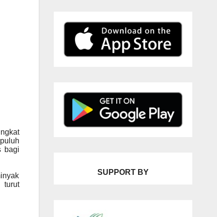
ingkat
epuluh
s bagi
SUPPORT BY
minyak
 turut