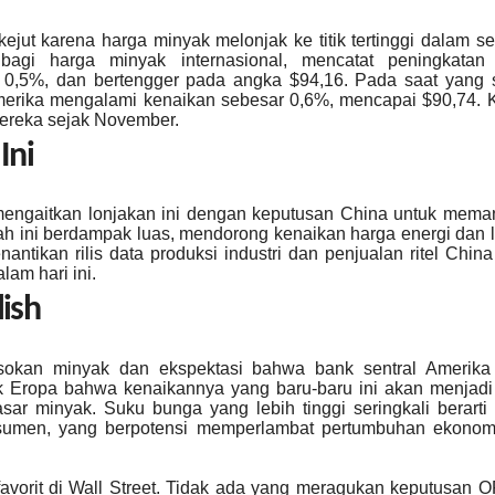
jut karena harga minyak melonjak ke titik tertinggi dalam s
 bagi harga minyak internasional, mencatat peningkatan
0,5%, dan bertengger pada angka $94,16. Pada saat yang 
merika mengalami kenaikan sebesar 0,6%, mencapai $90,74. 
 mereka sejak November.
Ini
 mengaitkan lonjakan ini dengan keputusan China untuk mem
h ini berdampak luas, mendorong kenaikan harga energi dan
nantikan rilis data produksi industri dan penjualan ritel Chin
lam hari ini.
lish
sokan minyak dan ekspektasi bahwa bank sentral Amerika
k Eropa bahwa kenaikannya yang baru-baru ini akan menjadi
pasar minyak. Suku bunga yang lebih tinggi seringkali berarti
onsumen, yang berpotensi memperlambat pertumbuhan ekonom
avorit di Wall Street. Tidak ada yang meragukan keputusan