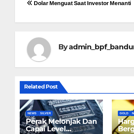
Post
Dolar Menguat Saat Investor Menanti
navigation
By
admin_bpf_bandu
Related Post
NEWS
SILVER
GOLD
Perak Melonjak Dan
Har
Capai Level
Ber