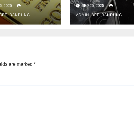
s
Penguatan
6, 2025
SEP 25, 2025
_BPF_BANDUNG
ADMIN_BPF_BANDUNG
elds are marked
*