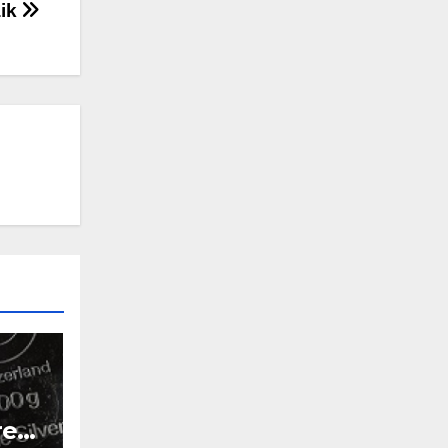
aik
ren