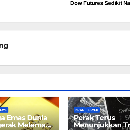
Dow Futures Sedikit N
ng
NEWS
NEWS
SILVER
ga Emas Dunia
Perak Terus
gerak Melemah
Menunjukkan T