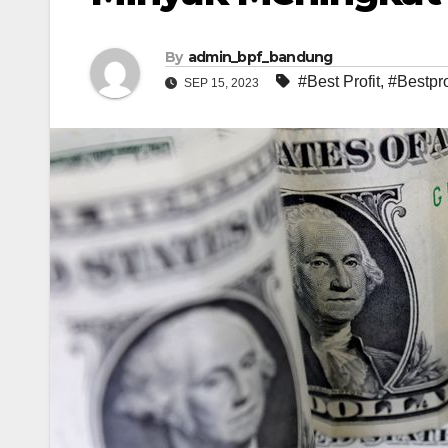
By
admin_bpf_bandung
#Best Profit
,
#Bestpro
SEP 15, 2023