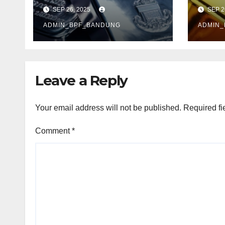
Tertinggi
Tipi
SEP 26, 2025
SEP 2
ADMIN_BPF_BANDUNG
ADMIN
Leave a Reply
Your email address will not be published.
Required fi
Comment
*