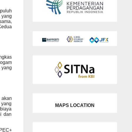
epuluh
 yang
sama,
Kedua
angkas
 logam
a yang
 akan
 yang
MAPS LOCATION
 biaya
i dan
 OPEC+